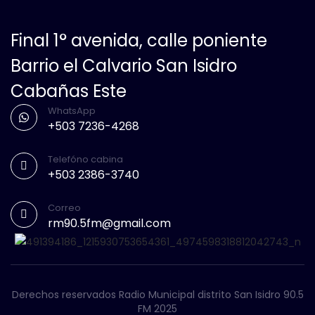
Final 1° avenida, calle poniente
Barrio el Calvario San Isidro
Cabañas Este
WhatsApp
+503 7236-4268
Telefóno cabina
+503 2386-3740
Correo
rm90.5fm@gmail.com
Derechos reservados Radio Municipal distrito San Isidro 90.5
FM 2025