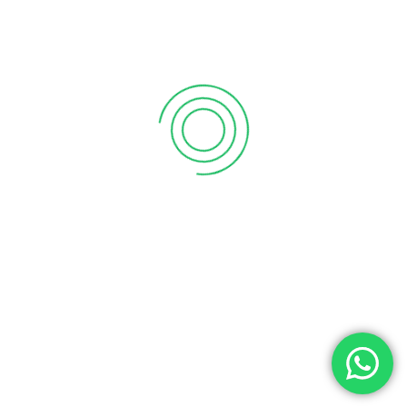
Final 1° avenida, calle poniente
Barrio el Calvario San Isidro
Cabañas Este
WhatsApp
+503 7236-4268
Telefóno cabina
+503 2386-3740
Correo
rm90.5fm@gmail.com